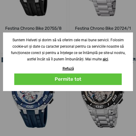
Festina Chrono Bike 20755/8
Festina Chrono Bike 20724/1
14. 8. la tine acasă
14. 8. la tine acasă
Până în 2 zile
Până în 2 zile
Suntem Helveti și dorim să vă oferim cele mai bune servicii. Folosim
1 278,49 lei
1 278,49 lei
cookie-uri și date cu caracter personal pentru ca serviciile noastre să
funcționeze corect și pentru a înțelege ce se întâmplă pe site-ul nostru,
astfel încât să îl putem îmbunătăți. Mai multe
aici
.
NOUTATE
NOUTATE
Refuză
Permite tot