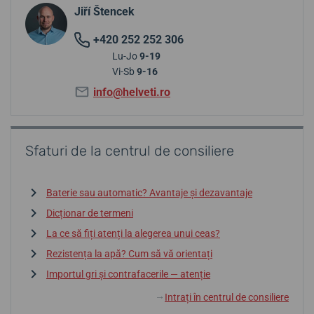
Jiří Štencek
+420 252 252 306
Lu-Jo
9-19
Vi-Sb
9-16
info@helveti.ro
Sfaturi de la centrul de consiliere
Baterie sau automatic? Avantaje și dezavantaje
Dicționar de termeni
La ce să fiți atenți la alegerea unui ceas?
Rezistența la apă? Cum să vă orientați
Importul gri și contrafacerile — atenție
Intrați în centrul de consiliere
↓