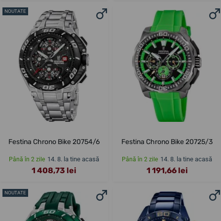
NOUTATE
Festina Chrono Bike 20754/6
Festina Chrono Bike 20725/3
14. 8. la tine acasă
14. 8. la tine acasă
Până în 2 zile
Până în 2 zile
1 408,73 lei
1 191,66 lei
NOUTATE