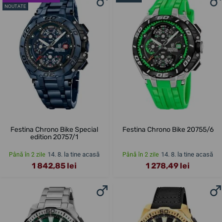
NOUTATE
Festina Chrono Bike Special
Festina Chrono Bike 20755/6
edition 20757/1
14. 8. la tine acasă
14. 8. la tine acasă
Până în 2 zile
Până în 2 zile
1 842,85 lei
1 278,49 lei