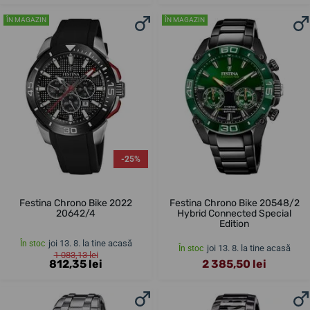
ÎN MAGAZIN
ÎN MAGAZIN
-25%
Festina Chrono Bike 2022
Festina Chrono Bike 20548/2
20642/4
Hybrid Connected Special
Edition
joi 13. 8. la tine acasă
În stoc
joi 13. 8. la tine acasă
În stoc
1 083,13 lei
812,35 lei
2 385,50 lei