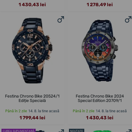
1 430,43 lei
1 278,49 lei
Festina Chrono Bike 20524/1
Festina Chrono Bike 2024
Ediție Specială
Special Edition 20709/1
14. 8. la tine acasă
14. 8. la tine acasă
Până în 2 zile
Până în 2 zile
1 799,44 lei
1 430,43 lei
CUREA SUPLIMENTARĂ
NOUTATE