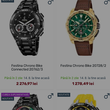
NOUTATE
Festina Chrono Bike
Festina Chrono Bike 20728/2
Connected 20762/3
14. 8. la tine acasă
14. 8. la tine acasă
Până în 2 zile
Până în 2 zile
2 276,97 lei
1 278,49 lei
CUREA SUPLIMENTARĂ
NOUTATE
NOUTATE