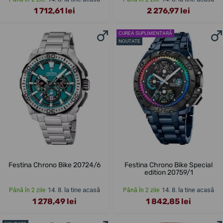
1 712,61 lei
2 276,97 lei
CUREA SUPLIMENTARĂ
NOUTATE
Festina Chrono Bike 20724/6
Festina Chrono Bike Special
edition 20759/1
14. 8. la tine acasă
14. 8. la tine acasă
Până în 2 zile
Până în 2 zile
1 278,49 lei
1 842,85 lei