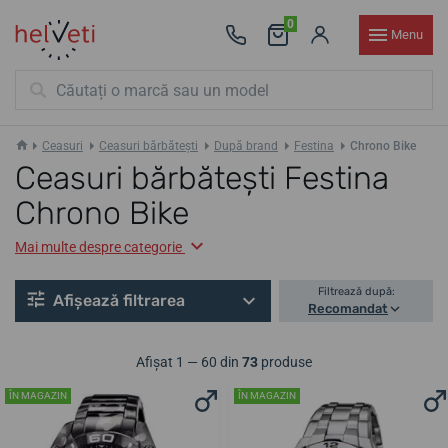
0
Menu
Ceasuri
Ceasuri bărbătești
După brand
Festina
Chrono Bike
Ceasuri bărbătești Festina
Chrono Bike
Mai multe despre categorie
Filtrează după:
Afișează filtrarea
Recomandat
Afișat 1 — 60 din
73
produse
ÎN MAGAZIN
ÎN MAGAZIN