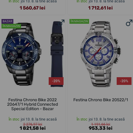
joi 13. 8. la tine acasă
joi 13. 8. la tine acasă
În stoc
În stoc
1 560,67 lei
1 712,61 lei
BAZAR
ÎN MAGAZIN
ÎN MAGAZIN
-20%
-20%
Festina Chrono Bike 2022
Festina Chrono Bike 20522/1
20647/1 Hybrid Connected
Special Edition - Bazar
joi 13. 8. la tine acasă
joi 13. 8. la tine acasă
În stoc
În stoc
2 276,97 lei
1 191,66 lei
1 821,58 lei
953,33 lei