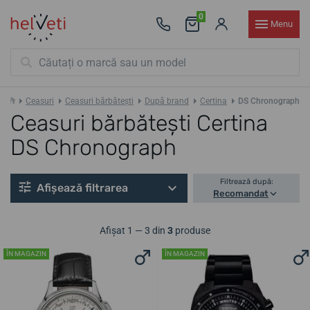
0
Menu
Ceasuri
Ceasuri bărbătești
După brand
Certina
DS Chronograph
Ceasuri bărbătești Certina
DS Chronograph
Filtrează după:
Afișează filtrarea
Recomandat
Afișat 1 — 3 din
3
produse
ÎN MAGAZIN
ÎN MAGAZIN