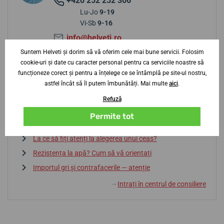
+420 252 252 306
Lu-Jo
9-19
Vi-Sb
9-16
info@helveti.ro
Suntem Helveti și dorim să vă oferim cele mai bune servicii. Folosim
cookie-uri și date cu caracter personal pentru ca serviciile noastre să
funcționeze corect și pentru a înțelege ce se întâmplă pe site-ul nostru,
Sfaturi de la centrul de consiliere
astfel încât să îl putem îmbunătăți. Mai multe
aici
.
Refuză
Baterie sau automatic? Avantaje și dezavantaje
Permite tot
Dicționar de termeni
La ce să fiți atenți la alegerea unui ceas?
Rezistența la apă? Cum să vă orientați
Importul gri și contrafacerile — atenție
Intrați în centrul de consiliere
↓