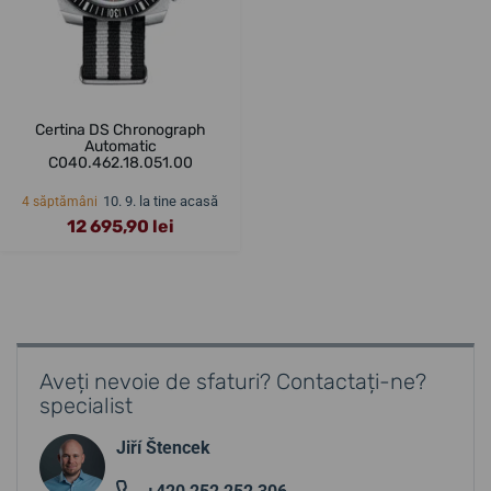
Certina DS Chronograph
Automatic
C040.462.18.051.00
10. 9. la tine acasă
4 săptămâni
12 695,90 lei
Aveți nevoie de sfaturi? Contactați-ne?
specialist
Jiří Štencek