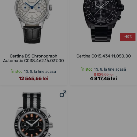
-40%
Certina DS Chronograph
Certina C015.434.11.050.00
Automatic C038.462.16.037.00
13. 8. la tine acasă
În stoc
13. 8. la tine acasă
În stoc
8 029,09 lei
12 565,66 lei
4 817,45 lei