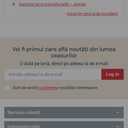
Importul gri și contrafacerile — atenție
Intrați în centrul de consiliere
↓
Vei fi primul care află noutăți din lumea
ceasurilor
O dată pe lună, direct pe adresa ta de e-mail
Log in
Sunt de acord
cu primirea
noutăților interesante.
Serviciu clienți
Informații utile