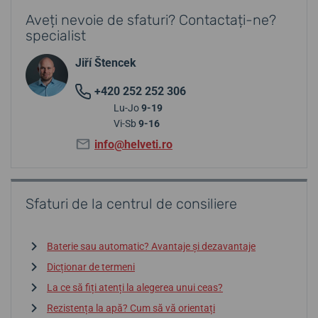
Aveți nevoie de sfaturi? Contactați-ne?
specialist
Jiří Štencek
+420 252 252 306
Lu-Jo
9-19
Vi-Sb
9-16
info@helveti.ro
Sfaturi de la centrul de consiliere
Baterie sau automatic? Avantaje și dezavantaje
Dicționar de termeni
La ce să fiți atenți la alegerea unui ceas?
Rezistența la apă? Cum să vă orientați