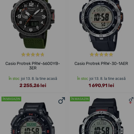
Casio Protrek PRW-6600YB-
Casio Protrek PRW-30-1AER
3ER
joi 13. 8. la tine acasă
joi 13. 8. la tine acasă
În stoc
În stoc
2 255,26 lei
1 690,91 lei
ÎN MAGAZIN
ÎN MAGAZIN