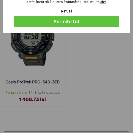
astfel încât să îl putem îmbunătăți. Mai multe
aici
.
Refuză
Permite tot
Casio ProTrek PRG-340-3ER
14. 8. la tine acasă
Până în 2 zile
1 408,73 lei