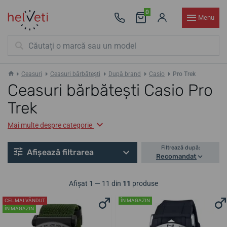
0
Menu
Ceasuri
Ceasuri bărbătești
După brand
Casio
Pro Trek
Ceasuri bărbătești Casio Pro
Trek
Mai multe despre categorie
Filtrează după:
Afișează filtrarea
Recomandat
Afișat 1 — 11 din
11
produse
CEL MAI VÂNDUT
ÎN MAGAZIN
ÎN MAGAZIN