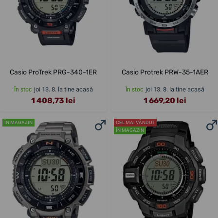
Casio ProTrek PRG-340-1ER
Casio Protrek PRW-35-1AER
joi 13. 8. la tine acasă
joi 13. 8. la tine acasă
În stoc
În stoc
1 408,73 lei
1 669,20 lei
ÎN MAGAZIN
CEL MAI VÂNDUT
ÎN MAGAZIN