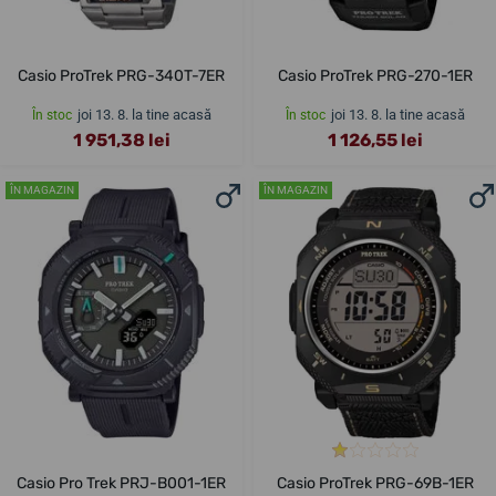
Casio ProTrek PRG-340T-7ER
Casio ProTrek PRG-270-1ER
joi 13. 8. la tine acasă
joi 13. 8. la tine acasă
În stoc
În stoc
1 951,38 lei
1 126,55 lei
ÎN MAGAZIN
ÎN MAGAZIN
Casio Pro Trek PRJ-B001-1ER
Casio ProTrek PRG-69B-1ER