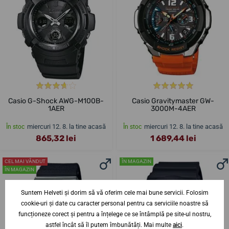
Casio G-Shock AWG-M100B-
Casio Gravitymaster GW-
1AER
3000M-4AER
miercuri 12. 8. la tine acasă
miercuri 12. 8. la tine acasă
În stoc
În stoc
865,32 lei
1 689,44 lei
CEL MAI VÂNDUT
ÎN MAGAZIN
ÎN MAGAZIN
Suntem Helveti și dorim să vă oferim cele mai bune servicii. Folosim
cookie-uri și date cu caracter personal pentru ca serviciile noastre să
funcționeze corect și pentru a înțelege ce se întâmplă pe site-ul nostru,
astfel încât să îl putem îmbunătăți. Mai multe
aici
.