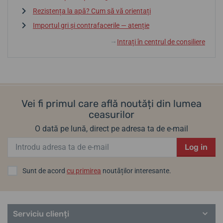
Rezistența la apă? Cum să vă orientați
Importul gri și contrafacerile — atenție
Intrați în centrul de consiliere
↓
Vei fi primul care află noutăți din lumea
ceasurilor
O dată pe lună, direct pe adresa ta de e-mail
Log in
Sunt de acord
cu primirea
noutăților interesante.
Serviciu clienți