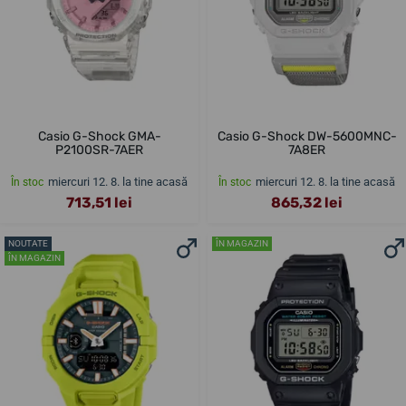
Casio G-Shock GMA-
Casio G-Shock DW-5600MNC-
P2100SR-7AER
7A8ER
miercuri 12. 8. la tine acasă
miercuri 12. 8. la tine acasă
În stoc
În stoc
713,51 lei
865,32 lei
NOUTATE
ÎN MAGAZIN
ÎN MAGAZIN