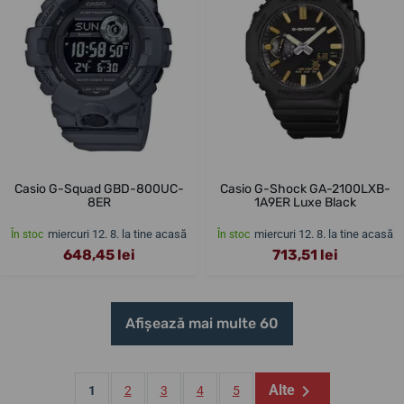
Casio G-Squad GBD-800UC-
Casio G-Shock GA-2100LXB-
8ER
1A9ER Luxe Black
miercuri 12. 8. la tine acasă
miercuri 12. 8. la tine acasă
În stoc
În stoc
648,45 lei
713,51 lei
Afișează mai multe 60
Alte
1
2
3
4
5