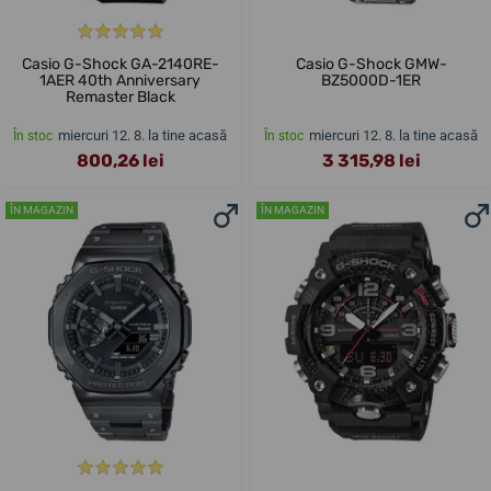
Casio G-Shock GA-2140RE-
Casio G-Shock GMW-
1AER 40th Anniversary
BZ5000D-1ER
Remaster Black
miercuri 12. 8. la tine acasă
miercuri 12. 8. la tine acasă
În stoc
În stoc
800,26 lei
3 315,98 lei
ÎN MAGAZIN
ÎN MAGAZIN