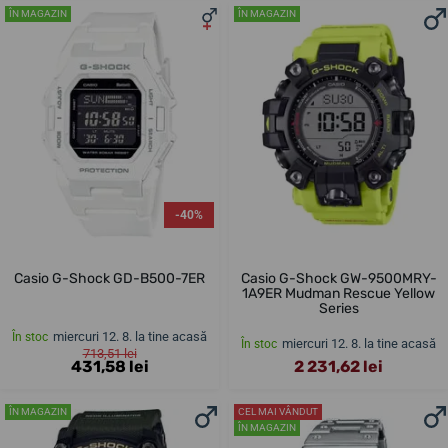
ÎN MAGAZIN
ÎN MAGAZIN
-40%
Casio G-Shock GD-B500-7ER
Casio G-Shock GW-9500MRY-
1A9ER Mudman Rescue Yellow
Series
miercuri 12. 8. la tine acasă
În stoc
miercuri 12. 8. la tine acasă
În stoc
713,51 lei
431,58 lei
2 231,62 lei
ÎN MAGAZIN
CEL MAI VÂNDUT
ÎN MAGAZIN