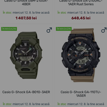
Casio G-Shock GBM-2100A-
Casio G-Shock GA-2100RC-
4BER
1AER Rust Series
miercuri 12. 8. la tine acasă
miercuri 12. 8. la tine acasă
În stoc
În stoc
1 407,50 lei
648,45 lei
ÎN MAGAZIN
ÎN MAGAZIN
Casio G-Shock GA-B010-3AER
Casio G-Shock GA-110TU-
1A5ER
miercuri 12. 8. la tine acasă
miercuri 12. 8. la tine acasă
În stoc
În stoc