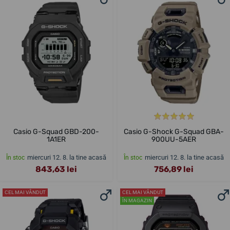
Casio G-Squad GBD-200-
Casio G-Shock G-Squad GBA-
1A1ER
900UU-5AER
miercuri 12. 8. la tine acasă
miercuri 12. 8. la tine acasă
În stoc
În stoc
843,63 lei
756,89 lei
CEL MAI VÂNDUT
CEL MAI VÂNDUT
ÎN MAGAZIN