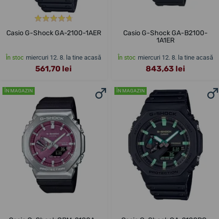
Casio G-Shock GA-2100-1AER
Casio G-Shock GA-B2100-
1A1ER
miercuri 12. 8. la tine acasă
miercuri 12. 8. la tine acasă
În stoc
În stoc
561,70 lei
843,63 lei
ÎN MAGAZIN
ÎN MAGAZIN