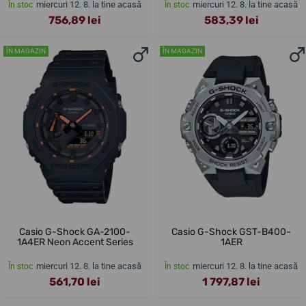
miercuri 12. 8. la tine acasă
miercuri 12. 8. la tine acasă
În stoc
În stoc
756,89 lei
583,39 lei
ÎN MAGAZIN
ÎN MAGAZIN
Casio G-Shock GA-2100-
Casio G-Shock GST-B400-
1A4ER Neon Accent Series
1AER
miercuri 12. 8. la tine acasă
miercuri 12. 8. la tine acasă
În stoc
În stoc
561,70 lei
1 797,87 lei