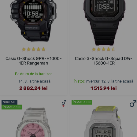
Casio G-Shock GPR-H1000-
Casio G-Shock G-Squad DW-
1ER Rangeman
H5600-1ER
Pe drum de la furnizor.
14. 8. la tine acasă
miercuri 12. 8. la tine acasă
În stoc
2 882,24 lei
1 515,94 lei
NOUTATE
ÎN MAGAZIN
ÎN MAGAZIN