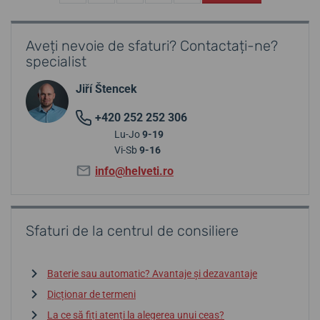
Aveți nevoie de sfaturi? Contactați-ne?
specialist
Jiří Štencek
+420 252 252 306
Lu-Jo
9-19
Vi-Sb
9-16
info@helveti.ro
Sfaturi de la centrul de consiliere
Baterie sau automatic? Avantaje și dezavantaje
Dicționar de termeni
La ce să fiți atenți la alegerea unui ceas?