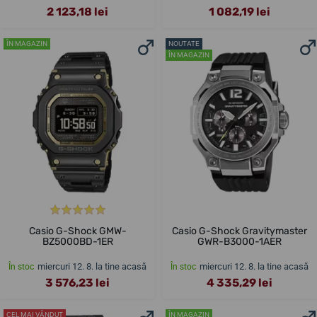
2 123,18 lei
1 082,19 lei
ÎN MAGAZIN
NOUTATE
ÎN MAGAZIN
Casio G-Shock GMW-
Casio G-Shock Gravitymaster
BZ5000BD-1ER
GWR-B3000-1AER
miercuri 12. 8. la tine acasă
miercuri 12. 8. la tine acasă
În stoc
În stoc
3 576,23 lei
4 335,29 lei
CEL MAI VÂNDUT
ÎN MAGAZIN