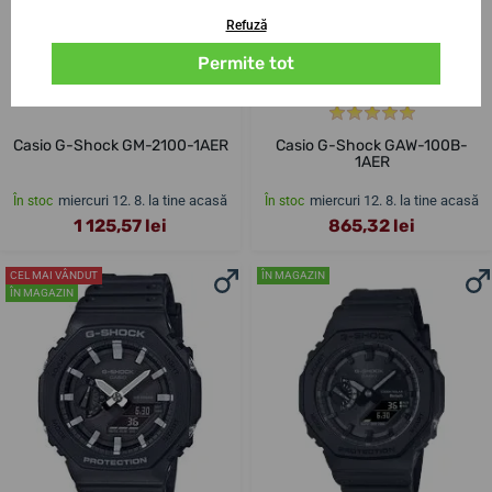
Refuză
Permite tot
Casio G-Shock GM-2100-1AER
Casio G-Shock GAW-100B-
1AER
miercuri 12. 8. la tine acasă
miercuri 12. 8. la tine acasă
În stoc
În stoc
1 125,57 lei
865,32 lei
CEL MAI VÂNDUT
ÎN MAGAZIN
ÎN MAGAZIN