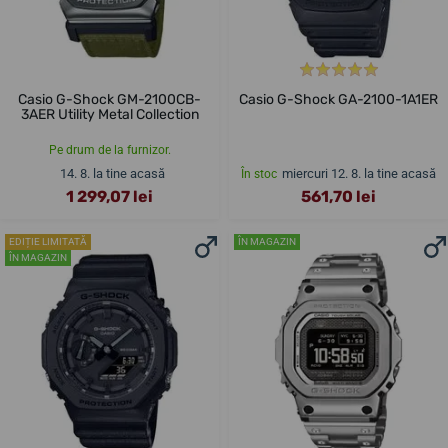
Casio G-Shock GM-2100CB-
Casio G-Shock GA-2100-1A1ER
3AER Utility Metal Collection
Pe drum de la furnizor.
14. 8. la tine acasă
miercuri 12. 8. la tine acasă
În stoc
1 299,07 lei
561,70 lei
EDIȚIE LIMITATĂ
ÎN MAGAZIN
ÎN MAGAZIN