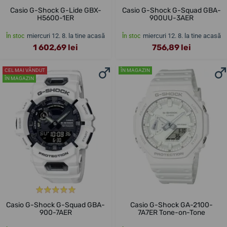
Casio G-Shock G-Lide GBX-
Casio G-Shock G-Squad GBA-
H5600-1ER
900UU-3AER
miercuri 12. 8. la tine acasă
miercuri 12. 8. la tine acasă
În stoc
În stoc
1 602,69 lei
756,89 lei
CEL MAI VÂNDUT
ÎN MAGAZIN
ÎN MAGAZIN
Casio G-Shock G-Squad GBA-
Casio G-Shock GA-2100-
900-7AER
7A7ER Tone-on-Tone