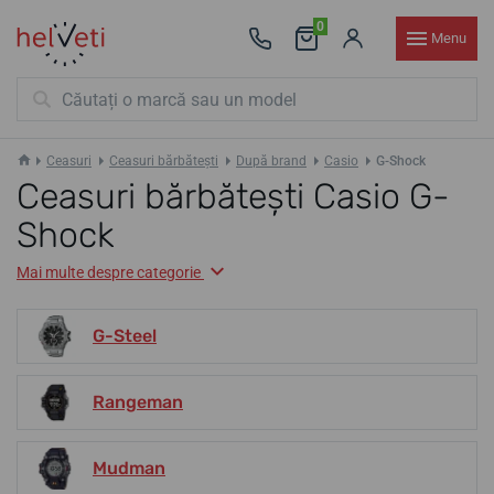
0
Menu
Ceasuri
Ceasuri bărbătești
După brand
Casio
G-Shock
Ceasuri bărbătești Casio G-
Shock
Mai multe despre categorie
G-Steel
Rangeman
Mudman