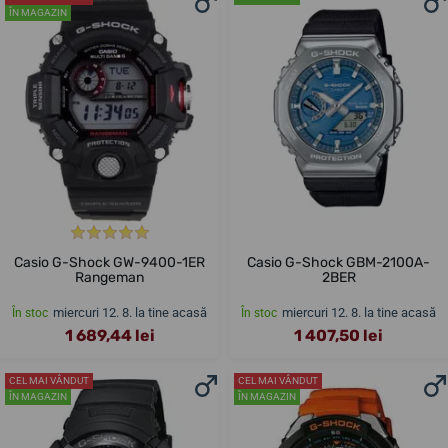
ÎN MAGAZIN
Casio G-Shock GW-9400-1ER
Casio G-Shock GBM-2100A-
Rangeman
2BER
miercuri 12. 8. la tine acasă
miercuri 12. 8. la tine acasă
În stoc
În stoc
1 689,44 lei
1 407,50 lei
CEL MAI VÂNDUT
CEL MAI VÂNDUT
ÎN MAGAZIN
ÎN MAGAZIN