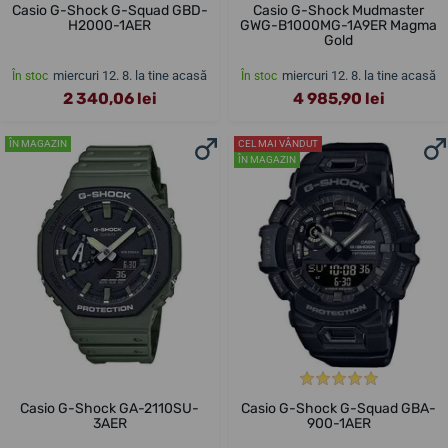
Casio G-Shock G-Squad GBD-
Casio G-Shock Mudmaster
H2000-1AER
GWG-B1000MG-1A9ER Magma
Gold
miercuri 12. 8. la tine acasă
miercuri 12. 8. la tine acasă
În stoc
În stoc
2 340,06 lei
4 985,90 lei
ÎN MAGAZIN
CEL MAI VÂNDUT
ÎN MAGAZIN
Casio G-Shock GA-2110SU-
Casio G-Shock G-Squad GBA-
3AER
900-1AER