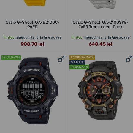
Casio G-Shock GA-B2100C-
Casio G-Shock GA-2100SKE-
9AER
7AER Transparent Pack
miercuri 12. 8. la tine acasă
miercuri 12. 8. la tine acasă
În stoc
În stoc
908,70 lei
648,45 lei
ÎN MAGAZIN
EDIȚIE LIMITATĂ
NOUTATE
ÎN MAGAZIN