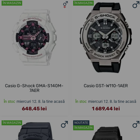
ÎN MAGAZIN
ÎN MAGAZIN
Casio G-Shock GMA-S140M-
Casio GST-W110-1AER
7AER
miercuri 12. 8. la tine acasă
miercuri 12. 8. la tine acasă
În stoc
În stoc
648,45 lei
1 689,44 lei
ÎN MAGAZIN
NOUTATE
ÎN MAGAZIN