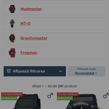
Mudmaster
MT-G
Gravitymaster
Frogman
Filtrează după:
Afișează filtrarea
Recomandat
Afișat 1 — 60 din
241
produse
CEL MAI VÂNDUT
CEL MAI VÂNDUT
ÎN MAGAZIN
ÎN MAGAZIN