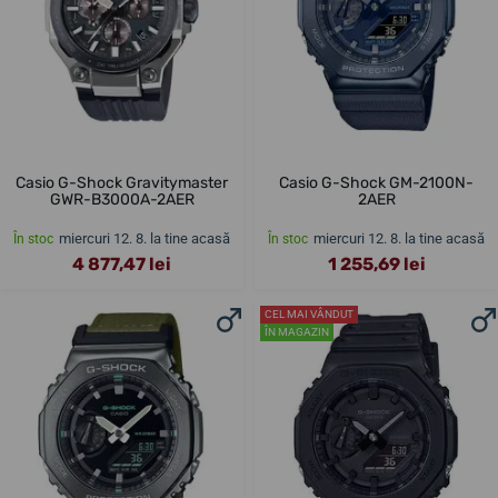
Casio G-Shock Gravitymaster
Casio G-Shock GM-2100N-
GWR-B3000A-2AER
2AER
miercuri 12. 8. la tine acasă
miercuri 12. 8. la tine acasă
În stoc
În stoc
4 877,47 lei
1 255,69 lei
CEL MAI VÂNDUT
ÎN MAGAZIN