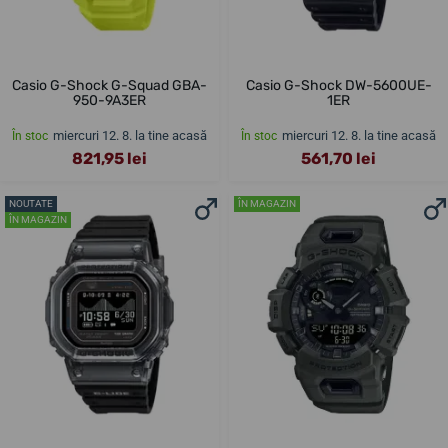
Casio G-Shock G-Squad GBA-
Casio G-Shock DW-5600UE-
950-9A3ER
1ER
miercuri 12. 8. la tine acasă
miercuri 12. 8. la tine acasă
În stoc
În stoc
821,95 lei
561,70 lei
NOUTATE
ÎN MAGAZIN
ÎN MAGAZIN