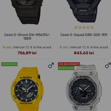
Casio G-Shock GW-M5610U-
Casio G-Squad GBD-200-1ER
1BER
miercuri 12. 8. la tine acasă
miercuri 12. 8. la tine acasă
În stoc
În stoc
756,89 lei
843,63 lei
ÎN MAGAZIN
CEL MAI VÂNDUT
ÎN MAGAZIN