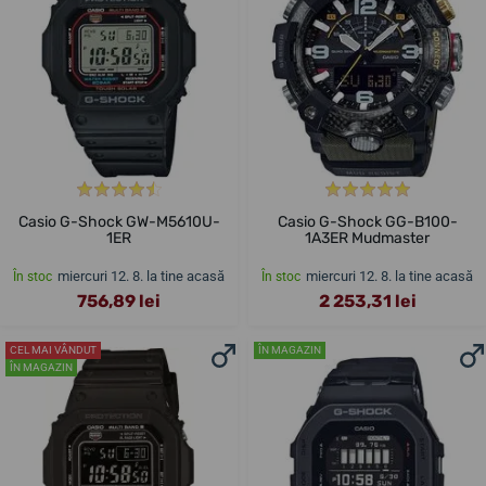
Casio G-Shock GW-M5610U-
Casio G-Shock GG-B100-
1ER
1A3ER Mudmaster
miercuri 12. 8. la tine acasă
miercuri 12. 8. la tine acasă
În stoc
În stoc
756,89 lei
2 253,31 lei
CEL MAI VÂNDUT
ÎN MAGAZIN
ÎN MAGAZIN