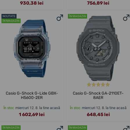
930,38 lei
756,89 lei
NOUTATE
ÎN MAGAZIN
ÎN MAGAZIN
Casio G-Shock G-Lide GBX-
Casio G-Shock GA-2110ET-
H5600-2ER
8AER
miercuri 12. 8. la tine acasă
miercuri 12. 8. la tine acasă
În stoc
În stoc
1 602,69 lei
648,45 lei
ÎN MAGAZIN
ÎN MAGAZIN