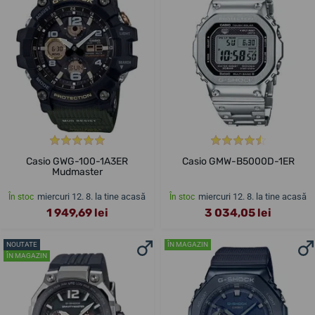
Casio GWG-100-1A3ER
Casio GMW-B5000D-1ER
Mudmaster
miercuri 12. 8. la tine acasă
miercuri 12. 8. la tine acasă
În stoc
În stoc
1 949,69 lei
3 034,05 lei
NOUTATE
ÎN MAGAZIN
ÎN MAGAZIN