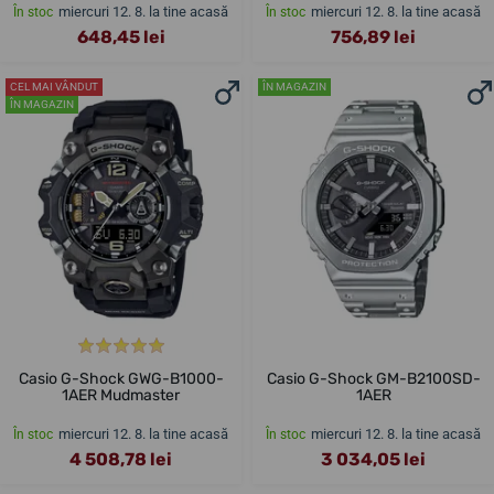
miercuri 12. 8. la tine acasă
miercuri 12. 8. la tine acasă
În stoc
În stoc
648,45 lei
756,89 lei
CEL MAI VÂNDUT
ÎN MAGAZIN
ÎN MAGAZIN
Casio G-Shock GWG-B1000-
Casio G-Shock GM-B2100SD-
1AER Mudmaster
1AER
miercuri 12. 8. la tine acasă
miercuri 12. 8. la tine acasă
În stoc
În stoc
4 508,78 lei
3 034,05 lei