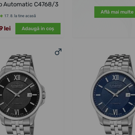
o Automatic C4768/3
Află mai multe
le
17. 8. la tine acasă
 lei
Adaugă in coş