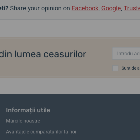
ti?
Share your opinion on
Facebook
,
Google
,
Trust
i din lumea ceasurilor
Sunt de 
Informații utile
Mărcile noastre
Avantajele cumpărăturilor la noi