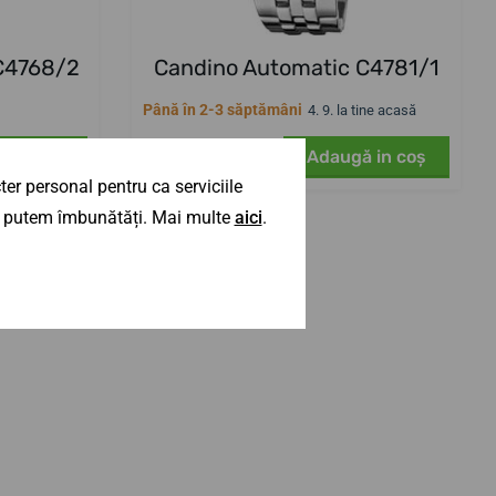
C4768/2
Candino Automatic C4781/1
Până în 2-3 săptămâni
4. 9. la tine acasă
4 977,27 lei
ă in coş
Adaugă in coş
er personal pentru ca serviciile
 îl putem îmbunătăți. Mai multe
aici
.