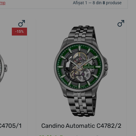
ump
Afișat 1 — 8 din
8
produse
-15%
C4705/1
Candino Automatic C4782/2