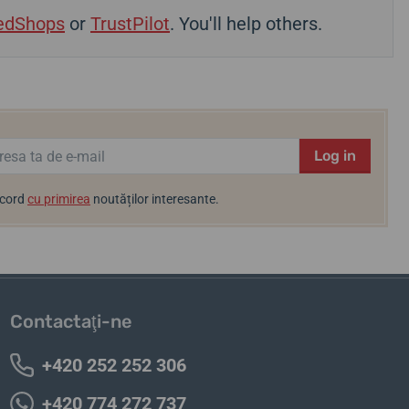
edShops
or
TrustPilot
. You'll help others.
Log in
acord
cu primirea
noutăților interesante.
Contactaţi-ne
+420 252 252 306
+420 774 272 737