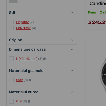
Candin
Până în 2 zi
Stil
3 245,29
Elegante
(7)
Universale
(4)
Origine
Dimensiune carcasa
L (40 - 43 mm)
(8)
Materialul geamului
Safir
(8)
Materialul curea
Oțel
(8)