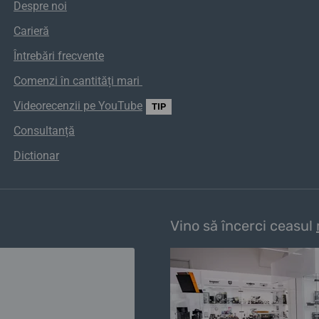
Despre noi
Carieră
Întrebări frecvente
Comenzi
în
cantități
mari
Videorecenzii pe YouTube
TIP
Consultanță
Dictionar
Vino să încerci ceasul