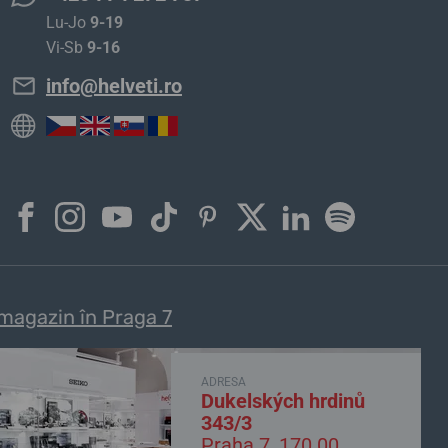
Lu-Jo
9-19
Vi-Sb
9-16
info@helveti.ro
magazin în Praga 7
ADRESA
Dukelských hrdinů
343/3
Praha 7, 170 00