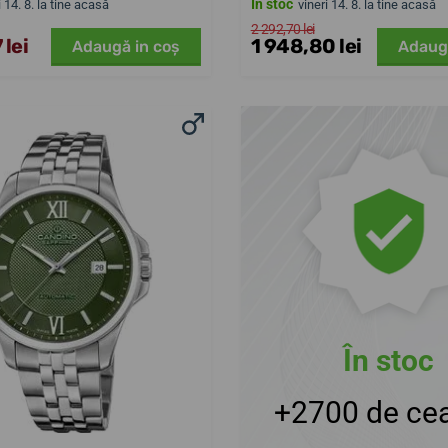
În stoc
i 14. 8. la tine acasă
vineri 14. 8. la tine acasă
2 292,70 lei
 lei
1 948,80 lei
Adaugă in coş
Adaug
În stoc
+2700 de cea