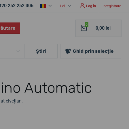
420 252 252 306
Lei
Log in
Înregistrare
0
Căutare
0,00 lei
Ştiri
Ghid
prin selecție
dino Automatic
t elvețian.