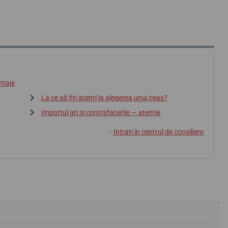
ntaje
La ce să fiți atenți la alegerea unui ceas?
Importul gri și contrafacerile — atenție
Intrați în centrul de consiliere
↓