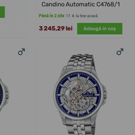
Candino Automatic C4768/1
Până în 2 zile
17. 8. la tine acasă
3 245,29 lei
Adaugă in coş