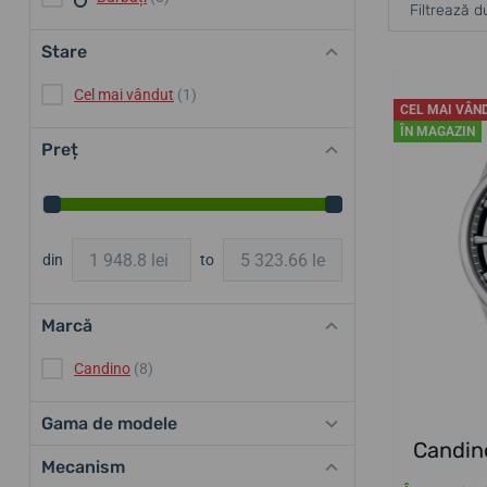
Filtrează d
Stare
Cel mai vândut
(1)
CEL MAI VÂN
ÎN MAGAZIN
Preț
din
to
Marcă
Candino
(8)
Gama de modele
Candin
Mecanism