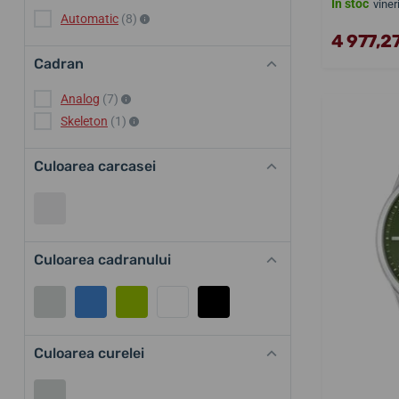
În stoc
viner
Automatic
(8)
4 977,27
Cadran
Analog
(7)
Skeleton
(1)
Culoarea carcasei
Culoarea cadranului
Culoarea curelei