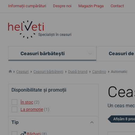
Informații cumpărături
Despre noi
Magazin Praga
Contact
Specialiști în ceasuri
Ceasuri bărbătești
Ceasuri de
Ceasuri
Ceasuri bărbătești
După brand
Candino
Automatic
Cea
Disponibilitate și promoții
În stoc
(2)
Un ceas meca
La promoție
(1)
Afișăm 8 pro
Tip
Bărbați
(8)