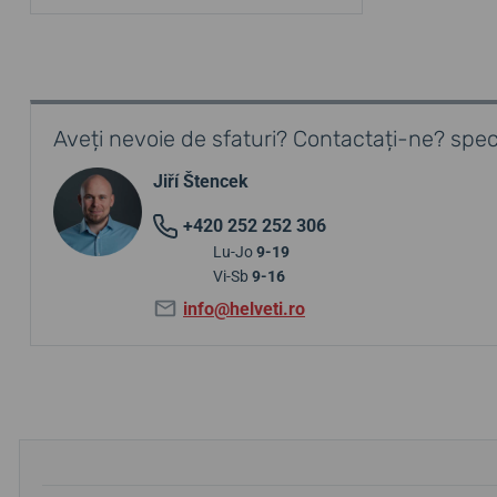
Aveți nevoie de sfaturi? Contactați-ne? speci
Jiří Štencek
+420 252 252 306
Lu-Jo
9-19
Vi-Sb
9-16
info@helveti.ro