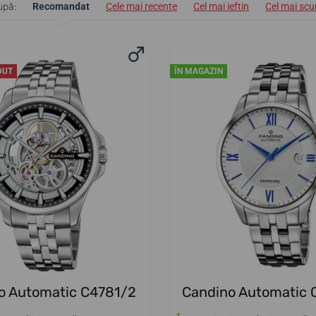
upă:
Recomandat
Cele mai recente
Cel mai ieftin
Cel mai sc
DUT
ÎN MAGAZIN
o Automatic C4781/2
Candino Automatic 