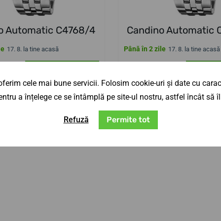
o Automatic C4768/4
Candino Automatic 
le
Până în 2 zile
17. 8. la tine acasă
17. 8. la tine acasă
 lei
3 245,29 lei
Adaugă in coş
Adaug
ferim cele mai bune servicii. Folosim cookie-uri și date cu caract
ntru a înțelege ce se întâmplă pe site-ul nostru, astfel încât să
Refuză
Permite tot