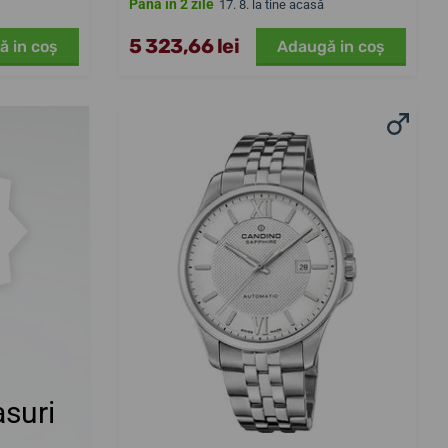
Până în 2 zile
17. 8. la tine acasă
5 323,66 lei
ă in coş
Adaugă in coş
suri