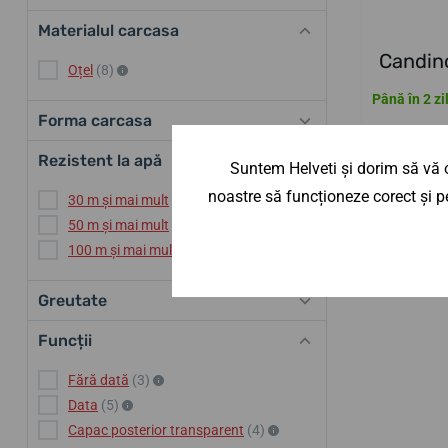
Materialul carcasa
Candin
Oțel
(8)
Până în 2 zi
Forma carcasa
3 245,29
Rezistent la apă
Suntem Helveti și dorim să vă o
noastre să funcționeze corect și pe
30 m și mai mult
(8)
50 m și mai mult
(8)
100 m și mai mult
(1)
Greutate
Funcții
Fără dată
(3)
Data
(5)
Capac posterior transparent
(4)