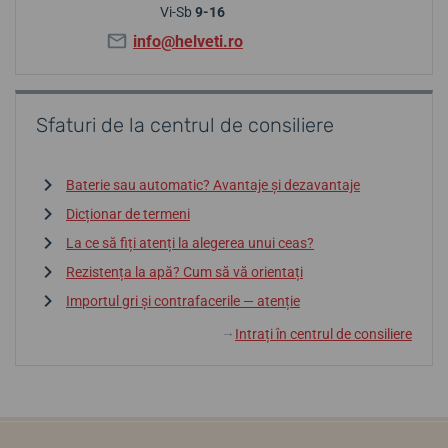
Vi-Sb
9-16
info@helveti.ro
Sfaturi de la centrul de consiliere
Baterie sau automatic? Avantaje și dezavantaje
Dicționar de termeni
La ce să fiți atenți la alegerea unui ceas?
Rezistența la apă? Cum să vă orientați
Importul gri și contrafacerile — atenție
Intrați în centrul de consiliere
↓