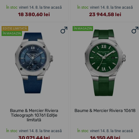
vineri 14. 8. la tine acasă
vineri 14. 8. la tine acasă
În stoc
În stoc
18 380,60 lei
23 944,58 lei
EDIȚIE LIMITATĂ
ÎN MAGAZIN
ÎN MAGAZIN
Baume & Mercier Riviera
Baume & Mercier Riviera 10618
Tideograph 10761 Ediție
limitată
vineri 14. 8. la tine acasă
vineri 14. 8. la tine acasă
În stoc
În stoc
30 071,44 lei
16 150,68 lei