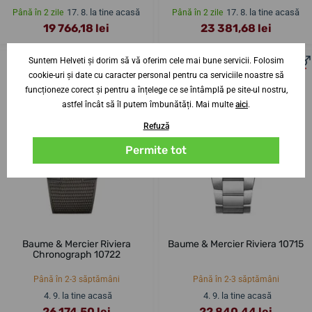
17. 8. la tine acasă
17. 8. la tine acasă
Până în 2 zile
Până în 2 zile
19 766,18 lei
23 381,68 lei
Suntem Helveti și dorim să vă oferim cele mai bune servicii. Folosim
cookie-uri și date cu caracter personal pentru ca serviciile noastre să
funcționeze corect și pentru a înțelege ce se întâmplă pe site-ul nostru,
astfel încât să îl putem îmbunătăți. Mai multe
aici
.
Refuză
Permite tot
Baume & Mercier Riviera
Baume & Mercier Riviera 10715
Chronograph 10722
Până în 2-3 săptămâni
Până în 2-3 săptămâni
4. 9. la tine acasă
4. 9. la tine acasă
26 174,50 lei
22 840,44 lei