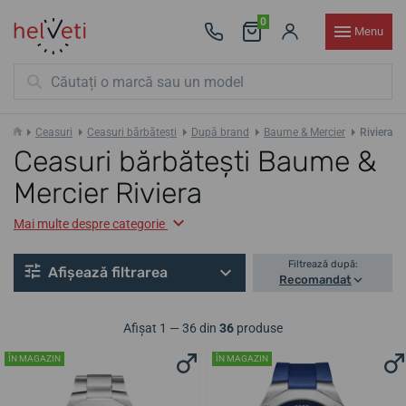
0
Menu
Ceasuri
Ceasuri bărbătești
După brand
Baume & Mercier
Riviera
Ceasuri bărbătești Baume &
Mercier Riviera
Mai multe despre categorie
Filtrează după:
Afișează filtrarea
Recomandat
Afișat 1 — 36 din
36
produse
ÎN MAGAZIN
ÎN MAGAZIN