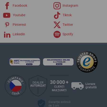
Facebook
Instagram
Youtube
Tiktok
Pinterest
Twitter
Linkedin
Spotify
Garanție extinsă
de 5 ani