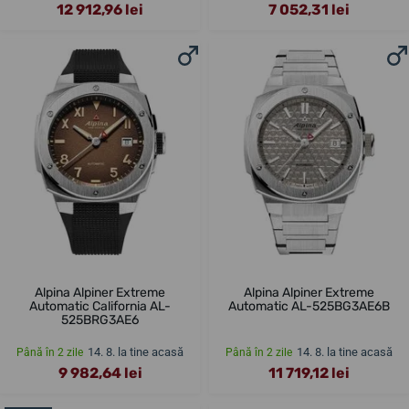
12 912,96 lei
7 052,31 lei
Alpina Alpiner Extreme
Alpina Alpiner Extreme
Automatic California AL-
Automatic AL-525BG3AE6B
525BRG3AE6
14. 8. la tine acasă
14. 8. la tine acasă
Până în 2 zile
Până în 2 zile
9 982,64 lei
11 719,12 lei