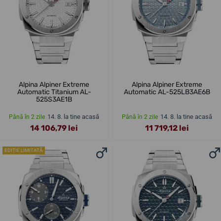
Alpina Alpiner Extreme
Alpina Alpiner Extreme
Automatic Titanium AL-
Automatic AL-525LB3AE6B
525S3AE1B
14. 8. la tine acasă
14. 8. la tine acasă
Până în 2 zile
Până în 2 zile
14 106,79 lei
11 719,12 lei
EDIȚIE LIMITATĂ