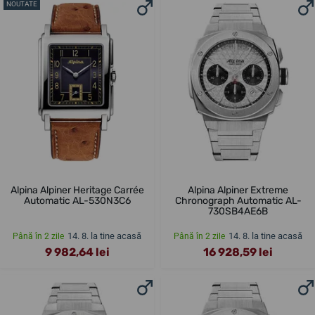
NOUTATE
Alpina Alpiner Heritage Carrée
Alpina Alpiner Extreme
Automatic AL-530N3C6
Chronograph Automatic AL-
730SB4AE6B
14. 8. la tine acasă
14. 8. la tine acasă
Până în 2 zile
Până în 2 zile
9 982,64 lei
16 928,59 lei