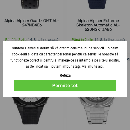
Alpina Alpiner Quartz GMT AL-
Alpina Alpiner Extreme
247NB4E6
Skeleton Automatic AL-
520NSKT3AE6
14. 8. la tine acasă
14. 8. la tine acasă
Până în 2 zile
Până în 2 zile
5 858,48 lei
13 564,14 lei
Suntem Helveti și dorim să vă oferim cele mai bune servicii. Folosim
cookie-uri și date cu caracter personal pentru ca serviciile noastre să
funcționeze corect și pentru a înțelege ce se întâmplă pe site-ul nostru,
astfel încât să îl putem îmbunătăți. Mai multe
aici
.
Refuză
Permite tot