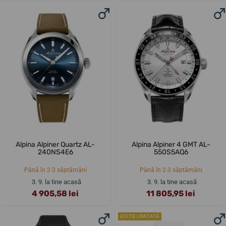
Alpina Alpiner Quartz AL-
Alpina Alpiner 4 GMT AL-
240NS4E6
550S5AQ6
Până în 2-3 săptămâni
Până în 2-3 săptămâni
3. 9. la tine acasă
3. 9. la tine acasă
4 905,58 lei
11 805,95 lei
EDIȚIE LIMITATĂ