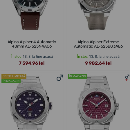
Alpina Alpiner 4 Automatic
Alpina Alpiner Extreme
40mm AL-525N4AQ6
Automatic AL-525BG3AE6
13. 8. la tine acasă
13. 8. la tine acasă
În stoc
În stoc
7 594,96 lei
9 982,64 lei
EDIȚIE LIMITATĂ
ÎN MAGAZIN
ÎN MAGAZIN