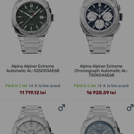
Alpina Alpiner Extreme
Alpina Alpiner Extreme
Automatic AL-525GR3AE6B
Chronograph Automatic AL-
730NS4AE6B
14. 8. la tine acasă
14. 8. la tine acasă
Până în 2 zile
Până în 2 zile
11 719,12 lei
16 928,59 lei