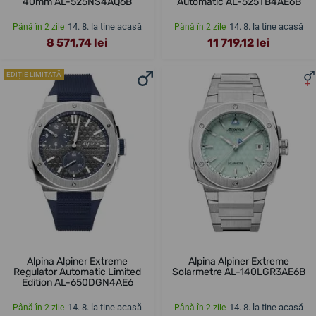
40mm AL-525NS4AQ6B
Automatic AL-525TB4AE6B
14. 8. la tine acasă
14. 8. la tine acasă
Până în 2 zile
Până în 2 zile
8 571,74 lei
11 719,12 lei
EDIȚIE LIMITATĂ
Alpina Alpiner Extreme
Alpina Alpiner Extreme
Regulator Automatic Limited
Solarmetre AL-140LGR3AE6B
Edition AL-650DGN4AE6
14. 8. la tine acasă
14. 8. la tine acasă
Până în 2 zile
Până în 2 zile