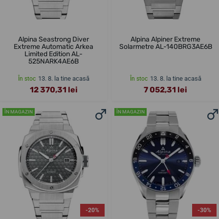
Alpina Seastrong Diver
Alpina Alpiner Extreme
Extreme Automatic Arkea
Solarmetre AL-140BRG3AE6B
Limited Edition AL-
525NARK4AE6B
13. 8. la tine acasă
13. 8. la tine acasă
În stoc
În stoc
12 370,31 lei
7 052,31 lei
ÎN MAGAZIN
ÎN MAGAZIN
-20%
-30%