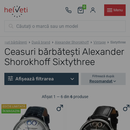
0
Menu
easuri bărbătești
După brand
Alexander Shorokhoff
Vintage
Sixtythree
Ceasuri bărbătești Alexander
Shorokhoff Sixtythree
Filtrează după:
Afișează filtrarea
Recomandat
Afișat 1 — 6 din
6
produse
EDIȚIE LIMITATĂ
ÎN MAGAZIN