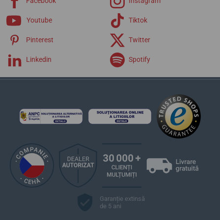
Facebook
Instagram
Youtube
Tiktok
Pinterest
Twitter
Linkedin
Spotify
Garanție extinsă
de 5 ani