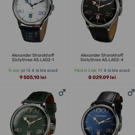
Alexander Shorokhoff
Alexander Shorokhoff
Sixtythree AS.LA02-1
Sixtythree AS.LA02-4
joi 13. 8. la tine acasă
17. 8. la tine acasă
În stoc
Până în 3 zile
9 505,10 lei
8 029,09 lei