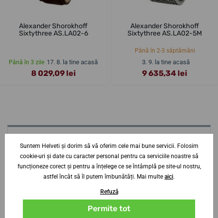
Alexander Shorokhoff
Alexander Shorokhoff
Sixtythree AS.LA02-6
Sixtythree AS.LA02-5M
Până în 2-3 săptămâni
17. 8. la tine acasă
3. 9. la tine acasă
Până în 3 zile
8 029,09 lei
9 635,34 lei
Aveți nevoie de sfaturi? Contactați-ne?
Suntem Helveti și dorim să vă oferim cele mai bune servicii. Folosim
specialist
cookie-uri și date cu caracter personal pentru ca serviciile noastre să
funcționeze corect și pentru a înțelege ce se întâmplă pe site-ul nostru,
Jiří Štencek
astfel încât să îl putem îmbunătăți. Mai multe
aici
.
+420 252 252 306
Refuză
Lu-Jo
9-19
Permite tot
Vi-Sb
9-16