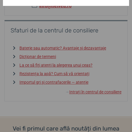
info@helveti.ro
Sfaturi de la centrul de consiliere
Baterie sau automatic? Avantaje și dezavantaje
Dicționar de termeni
La ce să fiți atenți la alegerea unui ceas?
Rezistența la apă? Cum să vă orientați
Importul gri și contrafacerile — atenție
Intrați în centrul de consiliere
↓
Vei fi primul care află noutăți din lumea