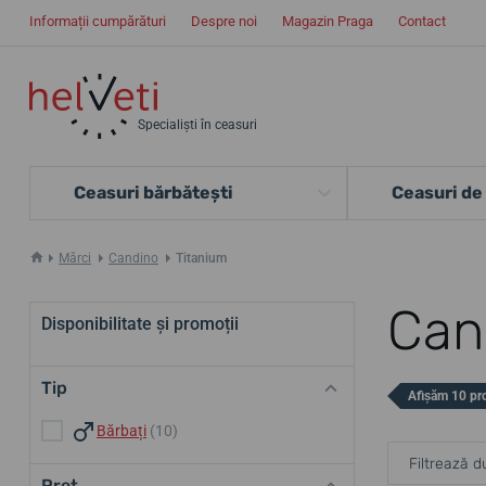
Informații cumpărături
Despre noi
Magazin Praga
Contact
Specialiști în ceasuri
Ceasuri bărbătești
Ceasuri de
Mărci
Candino
Titanium
Can
Disponibilitate și promoții
Tip
Afișăm 10 pr
Bărbați
(10)
Filtrează d
Preț