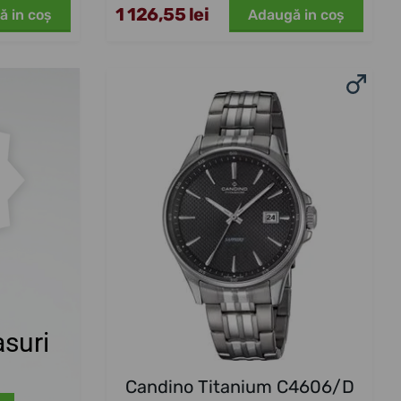
1 126,55 lei
ă in coş
Adaugă in coş
suri
Candino Titanium C4606/D