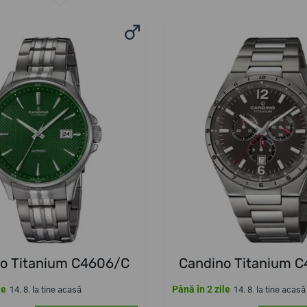
o Titanium C4606/C
Candino Titanium 
le
Până în 2 zile
14. 8. la tine acasă
14. 8. la tine acasă