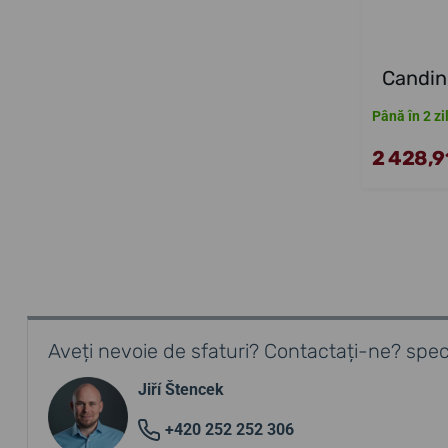
Candin
Până în 2 zi
2 428,91
Aveți nevoie de sfaturi? Contactați-ne? speci
Jiří Štencek
+420 252 252 306