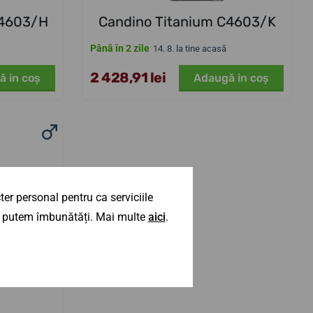
C4603/H
Candino Titanium C4603/K
Până în 2 zile
14. 8. la tine acasă
2 428,91 lei
ă in coş
Adaugă in coş
er personal pentru ca serviciile
 îl putem îmbunătăți. Mai multe
aici
.