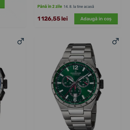
Până în 2 zile
14. 8. la tine acasă
1 126,55 lei
Adaugă in coş