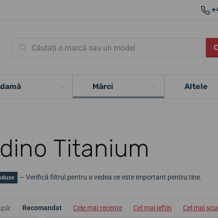
+
 damă
Mărci
Altele
dino Titanium
— Verifică filtrul pentru a vedea ce este important pentru tine.
oduse
upă:
Recomandat
Cele mai recente
Cel mai ieftin
Cel mai sc