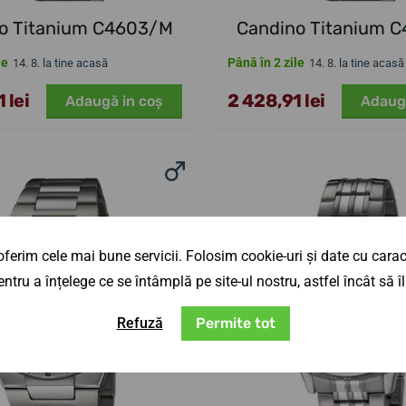
o Titanium C4603/M
Candino Titanium 
le
Până în 2 zile
14. 8. la tine acasă
14. 8. la tine acasă
 lei
2 428,91 lei
Adaugă in coş
Adaug
ferim cele mai bune servicii. Folosim cookie-uri și date cu caract
ntru a înțelege ce se întâmplă pe site-ul nostru, astfel încât să
Refuză
Permite tot