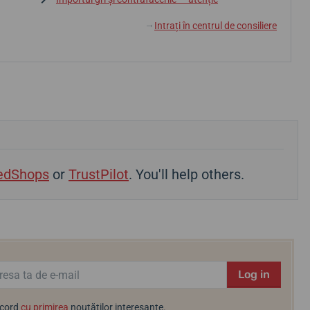
Intrați în centrul de consiliere
↓
edShops
or
TrustPilot
. You'll help others.
Log in
acord
cu primirea
noutăților interesante.