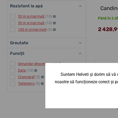
Rezistent la apă
Candin
30 m și mai mult
(10)
Până în 2 zi
50 m și mai mult
(10)
2 428,91
100 m și mai mult
(5)
Greutate
Funcții
Secundar descentrat
(1)
Data
(10)
Suntem Helveti și dorim să vă o
Cronograf
(5)
noastre să funcționeze corect și pe
Tahimetru
(5)