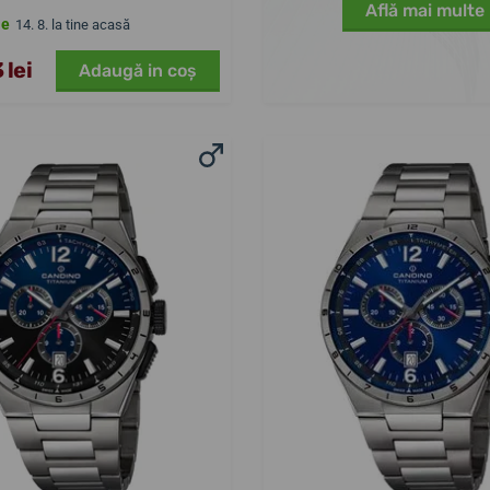
Află mai multe
le
14. 8. la tine acasă
 lei
Adaugă in coş