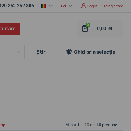
420 252 252 306
Lei
Log in
Înregistrare
0
Căutare
0,00 lei
Ştiri
Ghid
prin selecție
ump
Afișat 1 — 10 din
10
produse