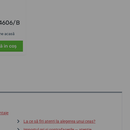
C4606/B
tine acasă
ă in coş
ntaje
La ce să fiți atenți la alegerea unui ceas?
Importul gri și contrafacerile — atenție