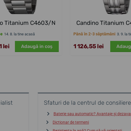
o Titanium C4603/N
Candino Titanium 
le
Până în 2-3 săptămâni
14. 8. la tine acasă
3. 9. la 
 lei
1 126,55 lei
Adaugă in coş
Adaug
alist
Sfaturi de la centrul de consiliere
Baterie sau automatic? Avantaje și dezava
Dicționar de termeni
Rezistența la apă? Cum să vă orientați