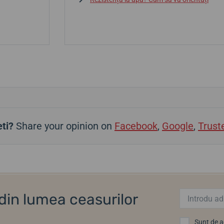
ti?
Share your opinion on
Facebook
,
Google
,
Trust
i din lumea ceasurilor
Sunt de 