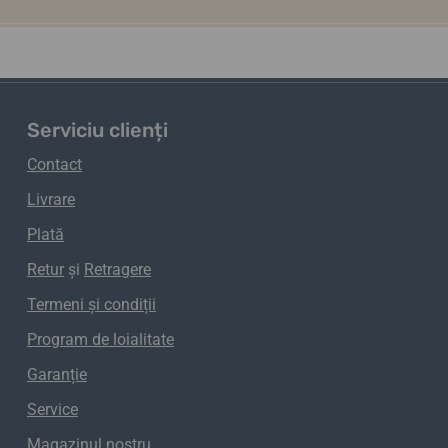
Serviciu clienți
Contact
Livrare
Plată
Retur
și
Retragere
Termeni și condiții
Program de loialitate
Garanție
Service
Magazinul nostru