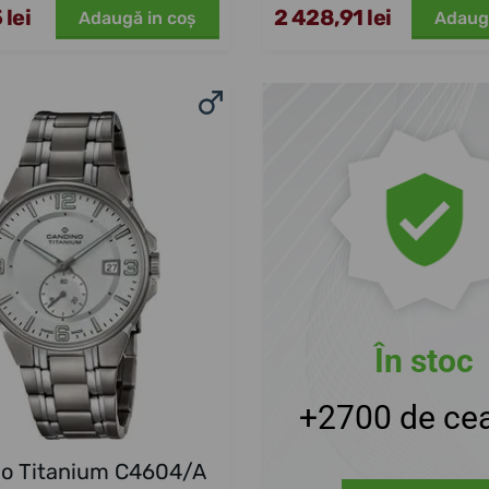
 lei
2 428,91 lei
Adaugă in coş
Adaug
În stoc
+2700 de cea
o Titanium C4604/A