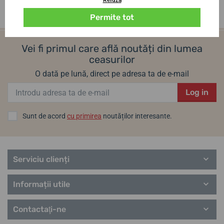
Refuză
Permite tot
Vei fi primul care află noutăți din lumea
ceasurilor
O dată pe lună, direct pe adresa ta de e-mail
Log in
Sunt de acord
cu primirea
noutăților interesante.
Serviciu clienți
Informații utile
Contactaţi-ne