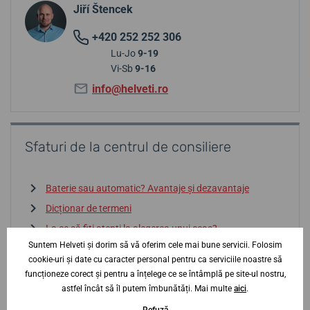
Jiří Štencek
+420 252 252 306
Lu-Jo
9-19
Vi-Sb
9-16
info@helveti.ro
Sfaturi de la centrul de consiliere
Baterie sau automatic? Avantaje și dezavantaje
Dicționar de termeni
La ce să fiți atenți la alegerea unui ceas?
Suntem Helveti și dorim să vă oferim cele mai bune servicii. Folosim
Rezistența la apă? Cum să vă orientați
cookie-uri și date cu caracter personal pentru ca serviciile noastre să
Importul gri și contrafacerile — atenție
funcționeze corect și pentru a înțelege ce se întâmplă pe site-ul nostru,
astfel încât să îl putem îmbunătăți. Mai multe
aici
.
Intrați în centrul de consiliere
↓