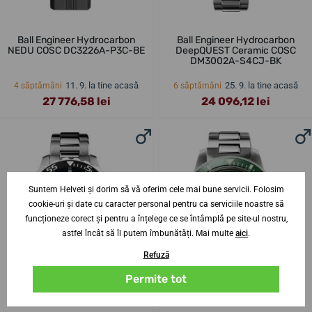
Ball Engineer Hydrocarbon
Ball Engineer Hydrocarbon
NEDU COSC DC3226A-P3C-BE
DeepQUEST Ceramic COSC
DM3002A-S4CJ-BK
11. 9. la tine acasă
25. 9. la tine acasă
4 săptămâni
6 săptămâni
27 776,58 lei
24 096,12 lei
Suntem Helveti și dorim să vă oferim cele mai bune servicii. Folosim
cookie-uri și date cu caracter personal pentru ca serviciile noastre să
funcționeze corect și pentru a înțelege ce se întâmplă pe site-ul nostru,
astfel încât să îl putem îmbunătăți. Mai multe
aici
.
Refuză
Permite tot