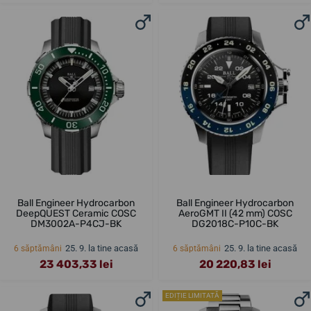
Ball Engineer Hydrocarbon
Ball Engineer Hydrocarbon
DeepQUEST Ceramic COSC
AeroGMT II (42 mm) COSC
DM3002A-P4CJ-BK
DG2018C-P10C-BK
25. 9. la tine acasă
25. 9. la tine acasă
6 săptămâni
6 săptămâni
23 403,33 lei
20 220,83 lei
EDIȚIE LIMITATĂ