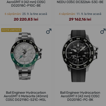
AeroGMT II (42 mm) COSC
NEDU COSC DC3226A-S3C-BE
DG2018C-P10C-BE
25. 9. la tine acasă
11. 9. la tine acasă
6 săptămâni
4 săptămâni
20 220,83 lei
29 162,16 lei
EDIȚIE LIMITATĂ
Ball Engineer Hydrocarbon
Ball Engineer Hydrocarbon
AeroGMT II Meteorite (40mm)
AeroGMT II (42 mm) COSC
COSC DG2118C-S21C-MSL
DG2018C-PC-BK