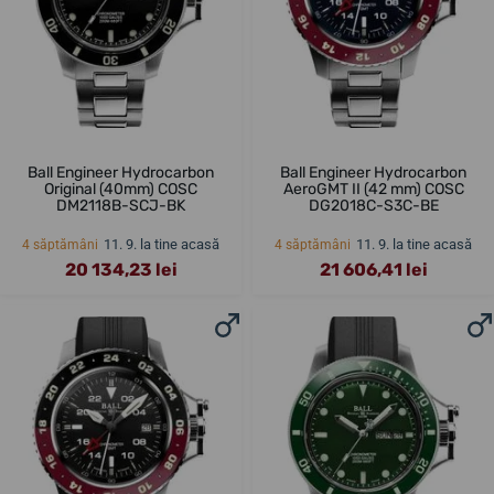
Ball Engineer Hydrocarbon
Ball Engineer Hydrocarbon
Original (40mm) COSC
AeroGMT II (42 mm) COSC
DM2118B-SCJ-BK
DG2018C-S3C-BE
11. 9. la tine acasă
11. 9. la tine acasă
4 săptămâni
4 săptămâni
20 134,23 lei
21 606,41 lei