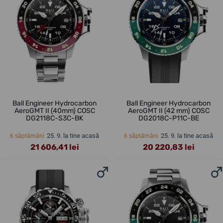
Ball Engineer Hydrocarbon
Ball Engineer Hydrocarbon
AeroGMT II (40mm) COSC
AeroGMT II (42 mm) COSC
DG2118C-S3C-BK
DG2018C-P11C-BE
25. 9. la tine acasă
25. 9. la tine acasă
6 săptămâni
6 săptămâni
21 606,41 lei
20 220,83 lei