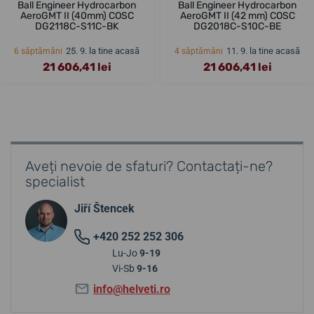
Ball Engineer Hydrocarbon
Ball Engineer Hydrocarbon
AeroGMT II (40mm) COSC
AeroGMT II (42 mm) COSC
DG2118C-S11C-BK
DG2018C-S10C-BE
25. 9. la tine acasă
11. 9. la tine acasă
6 săptămâni
4 săptămâni
21 606,41 lei
21 606,41 lei
Aveți nevoie de sfaturi? Contactați-ne?
specialist
Jiří Štencek
+420 252 252 306
Lu-Jo
9-19
Vi-Sb
9-16
info@helveti.ro