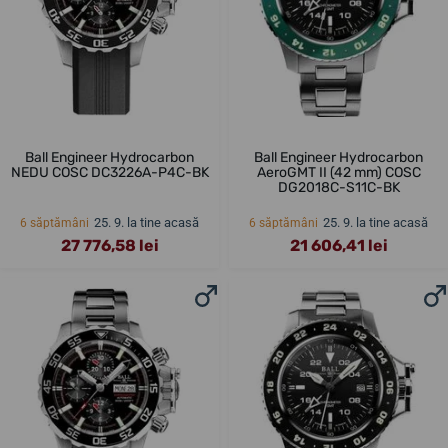
Ball Engineer Hydrocarbon
Ball Engineer Hydrocarbon
NEDU COSC DC3226A-P4C-BK
AeroGMT II (42 mm) COSC
DG2018C-S11C-BK
25. 9. la tine acasă
25. 9. la tine acasă
6 săptămâni
6 săptămâni
27 776,58 lei
21 606,41 lei