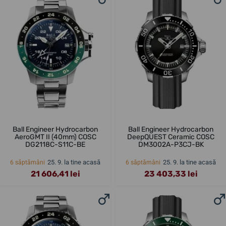
Ball Engineer Hydrocarbon
Ball Engineer Hydrocarbon
AeroGMT II (40mm) COSC
DeepQUEST Ceramic COSC
DG2118C-S11C-BE
DM3002A-P3CJ-BK
25. 9. la tine acasă
25. 9. la tine acasă
6 săptămâni
6 săptămâni
21 606,41 lei
23 403,33 lei