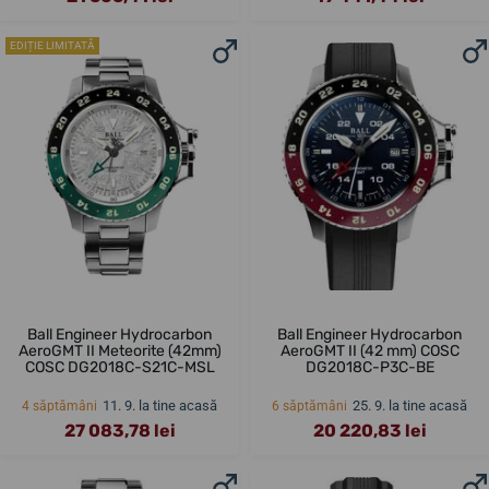
EDIȚIE LIMITATĂ
Ball Engineer Hydrocarbon
Ball Engineer Hydrocarbon
AeroGMT II Meteorite (42mm)
AeroGMT II (42 mm) COSC
COSC DG2018C-S21C-MSL
DG2018C-P3C-BE
11. 9. la tine acasă
25. 9. la tine acasă
4 săptămâni
6 săptămâni
27 083,78 lei
20 220,83 lei