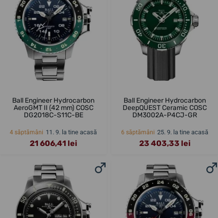
Ball Engineer Hydrocarbon
Ball Engineer Hydrocarbon
AeroGMT II (42 mm) COSC
DeepQUEST Ceramic COSC
DG2018C-S11C-BE
DM3002A-P4CJ-GR
11. 9. la tine acasă
25. 9. la tine acasă
4 săptămâni
6 săptămâni
21 606,41 lei
23 403,33 lei