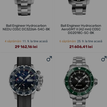
Ball Engineer Hydrocarbon
Ball Engineer Hydrocarbon
NEDU COSC DC3226A-S4C-BK
AeroGMT II (42 mm) COSC
DG2018C-SC-BK
11. 9. la tine acasă
25. 9. la tine acasă
4 săptămâni
6 săptămâni
29 162,16 lei
21 606,41 lei