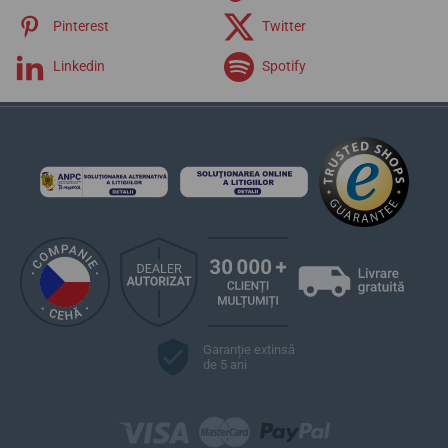
Pinterest
Twitter
Linkedin
Spotify
Garanție extinsă
de 5 ani