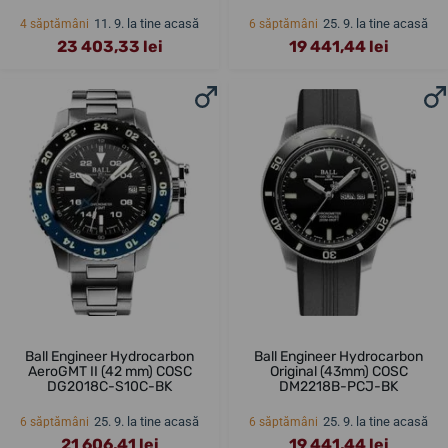
11. 9. la tine acasă
25. 9. la tine acasă
4 săptămâni
6 săptămâni
23 403,33 lei
19 441,44 lei
Ball Engineer Hydrocarbon
Ball Engineer Hydrocarbon
AeroGMT II (42 mm) COSC
Original (43mm) COSC
DG2018C-S10C-BK
DM2218B-PCJ-BK
25. 9. la tine acasă
25. 9. la tine acasă
6 săptămâni
6 săptămâni
21 606,41 lei
19 441,44 lei