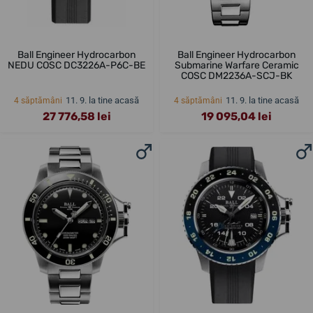
Ball Engineer Hydrocarbon
Ball Engineer Hydrocarbon
NEDU COSC DC3226A-P6C-BE
Submarine Warfare Ceramic
COSC DM2236A-SCJ-BK
11. 9. la tine acasă
11. 9. la tine acasă
4 săptămâni
4 săptămâni
27 776,58 lei
19 095,04 lei