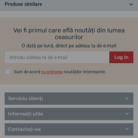
Produse similare
Ai o întrebare? Lasă-ne un comentariu
CEL MAI VÂNDUT
CEL MAI VÂNDUT
ÎN MAGAZIN
ÎN MAGAZIN
Adăugați o întrebare
Vei fi primul care află noutăți din lumea
ceasurilor
O dată pe lună, direct pe adresa ta de e-mail
Log in
Sunt de acord
cu primirea
noutăților interesante.
Carcasă de călătorie din
Carcasă de călătorie pentru
piele Helveti
ceasuri Helveti Donut
Serviciu clienți
Informații utile
vineri 14. 8. la tine acasă
vineri 14. 8. la tine acasă
În stoc
În stoc
322,58 lei
62,78 lei
Contactaţi-ne