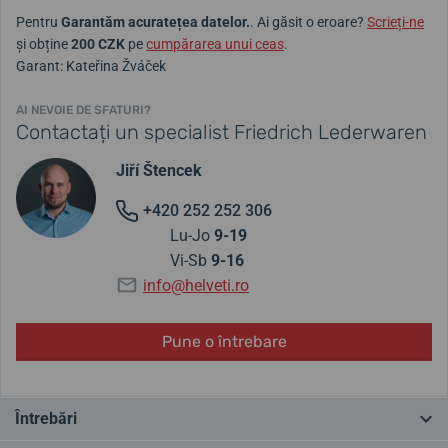
Pentru
Garantăm acuratețea datelor.
. Ai găsit o eroare?
Scrieți-ne
și obține
200 CZK
pe
cumpărarea unui ceas
.
Garant: Kateřina Žváček
AI NEVOIE DE SFATURI?
Contactați un specialist Friedrich Lederwaren
Jiří Štencek
+420 252 252 306
Lu-Jo
9-19
Vi-Sb
9-16
info@helveti.ro
Pune o întrebare
Întrebări