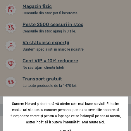
Magazin fizic
Ceasurile din stoc pot fi încercate.
Peste 2500 ceasuri în stoc
Ceasurile din stoc ajung în 3 zile.
Vă sfătuiesc experții
Suntem specialiști în mărcile noastre
Cont VIP = 10% reducere
Ne răsfățăm clienții fideli
Transport gratuit
La toate produsele de la 1470 lei.
Suntem Helveti și dorim să vă oferim cele mai bune servicii. Folosim
Descriere produs
cookie-uri și date cu caracter personal pentru ca serviciile noastre să
funcționeze corect și pentru a înțelege ce se întâmplă pe site-ul nostru,
astfel încât să îl putem îmbunătăți. Mai multe
aici
.
Carcasa elegantă Friedrich Lederwaren Cordoba 26390-8